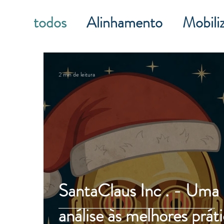
todos
Alinhamento
Mobili
2 min de leitura
SantaClaus Inc . - Uma
análise às melhores prát