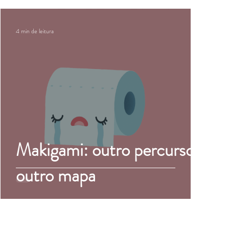
4 min de leitura
Makigami: outro percurso,
outro mapa