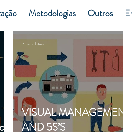
zação
Metodologias
Outros
En
9 min de leitura
VISUAL MANAGEMENT
icas
AND 5S’S