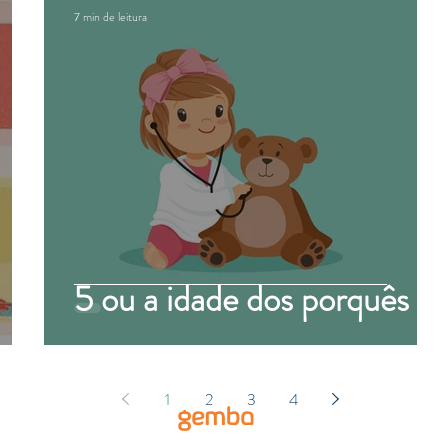
7 min de leitura
5 ou a idade dos porquês
1
2
3
4
gemba