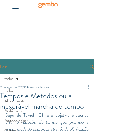
gemba
Post
todos
2 de ago. de 2020
8 min de leitura
todos
Tempos e Métodos ou a
Alinhamento
inexorável marcha do tempo
Mobilização
Segundo Tahichi Ohno o objctivo é apenas 
Metodologias
um: 
“a redução do tempo que premeia a 
encomenda da cobrança através da eliminação 
Outros