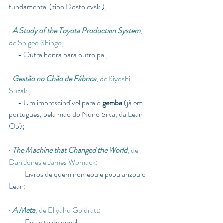
fundamental (tipo Dostoievski);
· 
A Study of the Toyota Production System
, 
de Shigeo Shingo
; 
      - Outra honra para outro pai;
· 
Gestão no Chão de Fábrica
, de Kiyoshi 
Suzaki
; 
      - Um imprescindível para o 
gemba
 (já em 
português, pela mão do Nuno Silva, da Lean 
Op);
· 
The Machine that Changed the World
, de 
Dan Jones e James Womack
;
       - Livros de quem nomeou e popularizou o 
Lean;
· 
A Meta
, de Eliyahu Goldratt
;
       - Em jeito de novela.