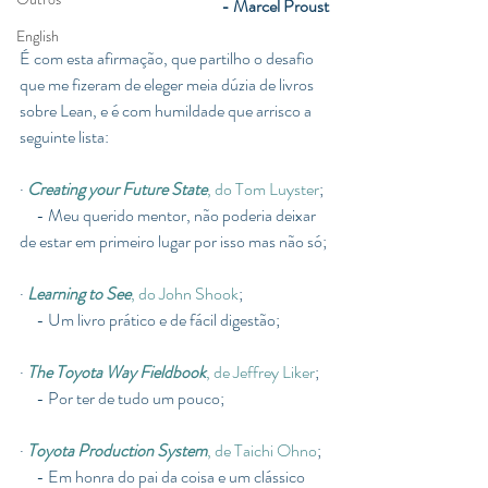
- Marcel Proust
English
É com esta afirmação, que partilho o desafio 
que me fizeram de eleger meia dúzia de livros 
sobre Lean, e é com humildade que arrisco a 
seguinte lista:
· 
Creating your Future State
, do Tom Luyster
; 
     - Meu querido mentor, não poderia deixar 
de estar em primeiro lugar por isso mas não só;
· 
Learning to See
, do John Shook
; 
     - Um livro prático e de fácil digestão;
· 
The Toyota Way Fieldbook
, de Jeffrey Liker
; 
     - Por ter de tudo um pouco;
· 
Toyota Production System
,
de Taichi Ohno
; 
     - Em honra do pai da coisa e um clássico 