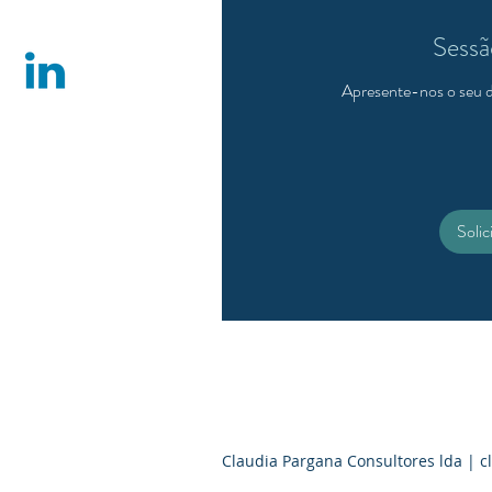
Sessã
Apresente-nos o seu d
gratuito
Soli
Claudia Pargana Consultores lda |
c