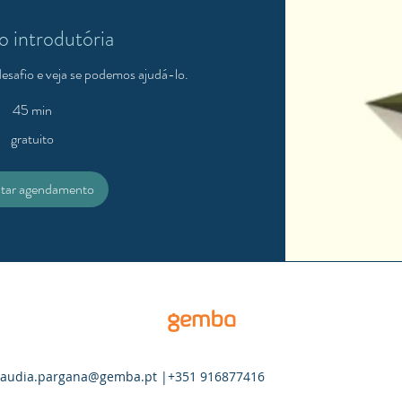
o introdutória
esafio e veja se podemos ajudá-lo.
45 min
gratuito
citar agendamento
gemba
laudia.pargana@gemba.pt
|+351 916877416