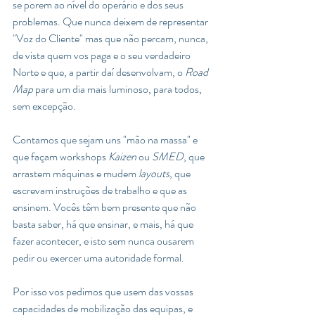
se porem ao nível do operário e dos seus 
problemas. Que nunca deixem de representar 
"Voz do Cliente" mas que não percam, nunca, 
de vista quem vos paga e o seu verdadeiro 
Norte e que, a partir daí desenvolvam, o 
Road 
Map
 para um dia mais luminoso, para todos, 
sem excepção.
Contamos que sejam uns "mão na massa" e 
que façam workshops 
Kaizen 
ou 
SMED
, que 
arrastem máquinas e mudem 
layouts
, que 
escrevam instruções de trabalho e que as 
ensinem. Vocês têm bem presente que não 
basta saber, há que ensinar, e mais, há que 
fazer acontecer, e isto sem nunca ousarem 
pedir ou exercer uma autoridade formal. 
Por isso vos pedimos que usem das vossas 
capacidades de mobilização das equipas, e 