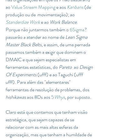
ao 
Value Stream Mapping
 e aos 
Kanbans 
(de 
produção ou de  movimentação); ao 
Standerdize Work
 e ao 
Work Balance
.
Porque não juntarmos também o 
6Sigma
? 
passarão a atender ao nome de 
Lean Sigma 
Master Black Belts
, e assim, de uma pernada 
passamos também a exigir que dominem o 
DMAIC e que sejam especialistas em 
ferramentas estatísticas, do 
Pareto  
ao 
Design 
Of Experiments
 (ufff) e ao Taguchi (ufff 
ufff). Para além das "elementares" 
ferramentas de resolução de problemas, dos 
hishikawas 
aos 8Ds aos 
5
Whys
, 
por suposto.
Claro está que contamos que tenham visão 
estratégica, que sejam capazes de se 
relacionar com as mais altas esferas da 
organização, mas que tenham a humildade de 