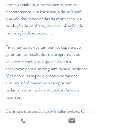
com elas exibam, discretamente, sempre 
discretamente, um forte leque de 
soft skills
que vão das capacidades de motivação, de 
resolução de conflitos, de comunicação, de 
moderação de equipas,.....
Finalmente, de vós também se espera que 
garantam os resultados do programa: que 
calculem benefícios e que os levem à 
aprovação para que ninguém ouse questionar. 
Mas não ousem pôr o próprio nome nos 
autores, não! Façam-no sempre sem 
reclamar reconhecimento, autoridade ou 
recursos.
É por isso que vocês, Lean Implementers, CI 
managers, Responsáveis de Melhoria 
Contínua, agentes de mudança de segunda 
(segunda?) linha, são os meus heróis,