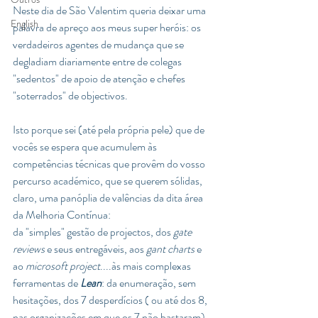
Neste dia de São Valentim queria deixar uma 
English
palavra de apreço aos meus super heróis: os 
verdadeiros agentes de mudança que se 
degladiam diariamente entre de colegas 
"sedentos" de apoio de atenção e chefes 
"soterrados" de objectivos. 
Isto porque sei (até pela própria pele) que de 
vocês se espera que acumulem às 
competências técnicas que provêm do vosso 
percurso académico, que se querem sólidas, 
claro, uma panóplia de valências da dita área 
da Melhoria Contínua:
da "simples" gestão de projectos, dos 
gate 
reviews
 e seus entregáveis, aos 
gant charts
 e 
ao 
microsoft project
....às mais complexas 
ferramentas de 
Lean
: da enumeração, sem 
hesitações, dos 7 desperdícios ( ou até dos 8, 
nas organizações em que os 7 não bastaram) 